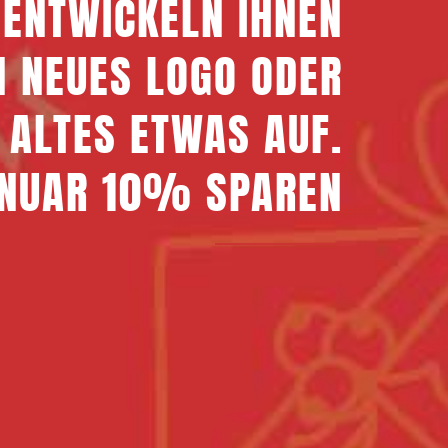
 ENTWICKELN IHNEN
r
i
N NEUES LOGO ODER
n
g
 ALTES ETWAS AUF.
e
n
JANUAR 10% SPAREN